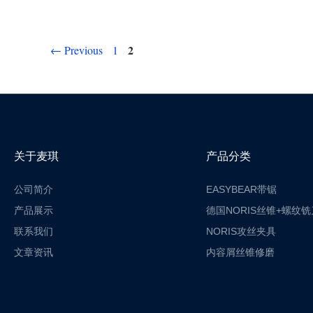
2
←
Previous
1
关于麦琪
产品分类
公司简介
EASYBEAR带锯
产品展示
德国NORIS丝锥+螺纹铣
联系我们
NORIS攻丝夹具
文章资讯
内容屑丝锥修磨