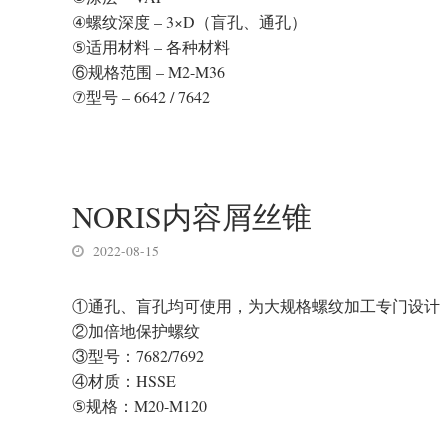
④螺纹深度 – 3×D（盲孔、通孔）
⑤适用材料 – 各种材料
⑥规格范围 – M2-M36
⑦型号 – 6642 / 7642
NORIS内容屑丝锥
2022-08-15
①通孔、盲孔均可使用，为大规格螺纹加工专门设计
②加倍地保护螺纹
③型号：7682/7692
④材质：HSSE
⑤规格：M20-M120