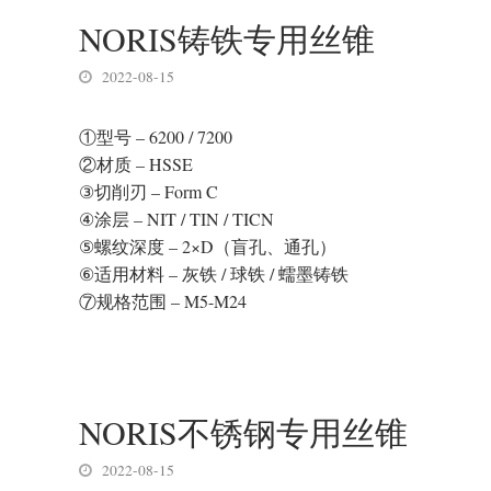
NORIS铸铁专用丝锥
2022-08-15
①型号 – 6200 / 7200
②材质 – HSSE
③切削刃 – Form C
④涂层 – NIT / TIN / TICN
⑤螺纹深度 – 2×D（盲孔、通孔）
⑥适用材料 – 灰铁 / 球铁 / 蠕墨铸铁
⑦规格范围 – M5-M24
NORIS不锈钢专用丝锥
2022-08-15