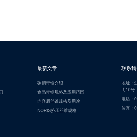
最新文章
联系我
碳钢带锯介绍
地址：
街10号
刀
食品带锯规格及应用范围
电话：04
内容屑丝锥规格及用途
传真：04
NORIS挤压丝锥规格